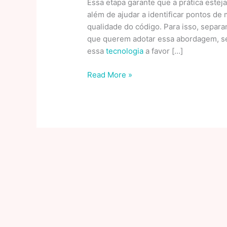
Essa etapa garante que a prática este
além de ajudar a identificar pontos d
qualidade do código. Para isso, separ
que querem adotar essa abordagem, ser
essa
tecnologia
a favor […]
Ações
Read More »
da
XP
caem
8%
após
os
resultados
do
2T25;
entenda
o
que