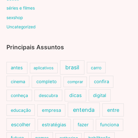
séries e filmes
sexshop
Uncategorized
Principais Assuntos
brasil
antes
carro
aplicativos
cinema
completo
confira
comprar
dicas
conheça
descubra
digital
entenda
entre
educação
empresa
escolher
estratégias
fazer
funciona
games
habilitação