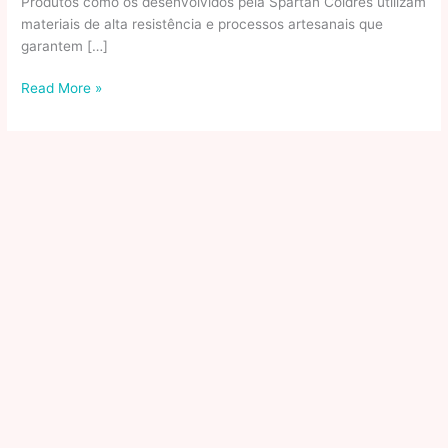
Produtos como os desenvolvidos pela Spartan Coldres utilizam
materiais de alta resistência e processos artesanais que
garantem […]
Tecnologia
Read More »
E
Precisão
Aplicadas
A
Acessórios
De
Uso
Pessoal