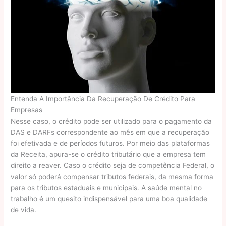
Entenda A Importância Da Recuperação De Crédito Para
Empresas
Nesse caso, o crédito pode ser utilizado para o pagamento da
DAS e DARFs correspondente ao mês em que a recuperação
foi efetivada e de períodos futuros. Por meio das plataformas
da Receita, apura-se o crédito tributário que a empresa tem
direito a reaver. Caso o crédito seja de competência Federal, o
valor só poderá compensar tributos federais, da mesma forma
para os tributos estaduais e municipais. A saúde mental no
trabalho é um quesito indispensável para uma boa qualidade
de vida.