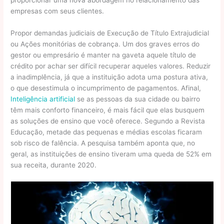
proporcionar uma nova abordagem no relacionamento das
empresas com seus clientes.
Propor demandas judiciais de Execução de Título Extrajudicial
ou Ações monitórias de cobrança. Um dos graves erros do
gestor ou empresário é manter na gaveta aquele título de
crédito por achar ser difícil recuperar aqueles valores. Reduzir
a inadimplência, já que a instituição adota uma postura ativa,
o que desestimula o incumprimento de pagamentos. Afinal,
Inteligência artificial
se as pessoas da sua cidade ou bairro
têm mais conforto financeiro, é mais fácil que elas busquem
as soluções de ensino que você oferece. Segundo a Revista
Educação, metade das pequenas e médias escolas ficaram
sob risco de falência. A pesquisa também aponta que, no
geral, as instituições de ensino tiveram uma queda de 52% em
sua receita, durante 2020.