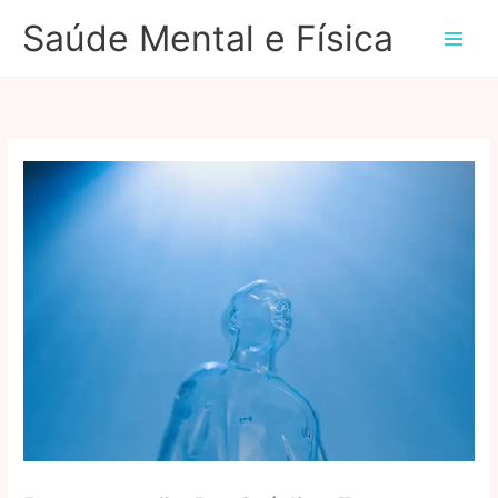
Ir
Saúde Mental e Física
para
o
conteúdo