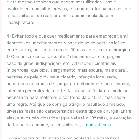
e até mesmo técnicas que podem ser utilizadas. Isso é
avaliado em consultas prévias, e o doutor informa ao paciente
a possibilidade de realizar a mini abdominoplastia com
lipoaspiração.
4) Evitar todo e qualquer medicamento para emagrecer, anti
depressivos, medicamentos a base de ácido acetil salicílico,
entre outros, por um período de 10 dias antes do ato cirúrgico.
1) Comunicar-se conosco até 2 dias antes da cirurgia, em
caso de gripe, indisposição, etc. Alterações cicatriciais
(hipertrofia, quelóide, alargamento, mais escura, mais clara),
necrose da pele próxima a cicatriz, infecção localizada,
hematoma (acúmulo de sangue), tromboembolismo pulmonar,
infecção generalizada, morte. A lipoaspiração lateral pode ser
necessária para melhorar o contorno da cintura, mas não é
uma regra. Até que se consiga atingir o resultado almejado,
diversas fases são características deste tipo de cirurgia. Entre
elas, a evolução cicatricial (que vai até o 18º mês), a evolução
da forma do abdome, a sensibilidade, a
consistência
.
O pós-operatório da microabdominoplastia é a fase mais