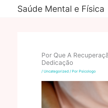
Ir
Saúde Mental e Física
para
o
conteúdo
Por Que A Recuperação
Dedicação
/
Uncategorized
/ Por
Psicologo