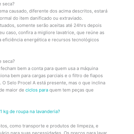
e seca?
ema causado, diferente dos acima descritos, estará
normal do item danificado ou extraviado.
tuados, somente serão aceitas até 24hrs depois
eu caso, confira a migliore lavatrice, que reúne as
 eficiência energética e recursos tecnológicos
 e seca?
 fecham bem a conta para quem usa a máquina
iona bem para cargas parciais e o filtro de fiapos
 O Selo Procel A está presente, mas o que inclina
ade maior de
ciclos para
quem tem peças que
stos, como transporte e produtos de limpeza, e
sário para suas necessidades. Os preços para lavar