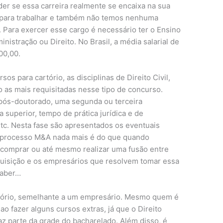
der se essa carreira realmente se encaixa na sua
 para trabalhar e também não temos nenhuma
. Para exercer esse cargo é necessário ter o Ensino
istração ou Direito. No Brasil, a média salarial de
00,00.
s para cartório, as disciplinas de Direito Civil,
o as mais requisitadas nesse tipo de concurso.
pós-doutorado, uma segunda ou terceira
a superior, tempo de prática jurídica e de
tc. Nesta fase são apresentados os eventuais
 O processo M&A nada mais é do que quando
comprar ou até mesmo realizar uma fusão entre
quisição e os empresários que resolvem tomar essa
saber…
tório, semelhante a um empresário. Mesmo quem é
o fazer alguns cursos extras, já que o Direito
az parte da grade do bacharelado. Além disso, é