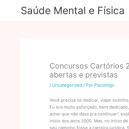
Ir
Saúde Mental e Física
para
o
conteúdo
Concursos Cartórios 2
abertas e previstas
/
Uncategorized
/ Por
Psicologo
Você precisa se dedicar, viajar sozinh
Eu era muito esforçado, bem dedicad
achei que não dava pra continuar”, exp
início dos anos 2000. Mas, no início 
seu caminho fosse a carreira jurídica. 