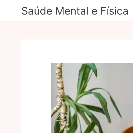
Ir
Saúde Mental e Física
para
o
conteúdo