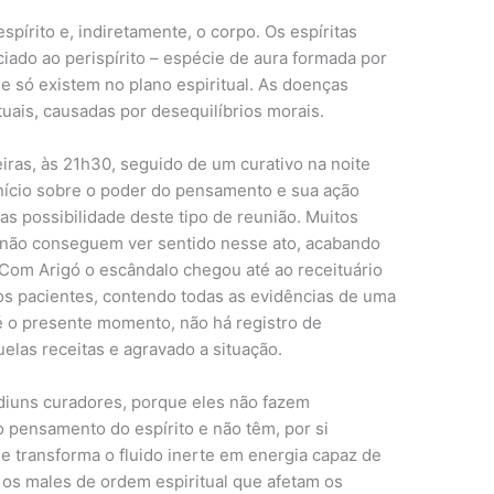
pírito e, indiretamente, o corpo. Os espíritas
ciado ao perispírito – espécie de aura formada por
 só existem no plano espiritual. As doenças
tuais, causadas por desequilíbrios morais.
iras, às 21h30, seguido de um curativo na noite
início sobre o poder do pensamento e sua ação
 as possibilidade deste tipo de reunião. Muitos
s não conseguem ver sentido nesse ato, acabando
 Com Arigó o escândalo chegou até ao receituário
os pacientes, contendo todas as evidências de uma
té o presente momento, não há registro de
elas receitas e agravado a situação.
iuns curadores, porque eles não fazem
o pensamento do espírito e não têm, por si
ue transforma o fluido inerte em energia capaz de
os males de ordem espiritual que afetam os