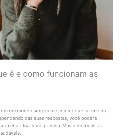
 que é e como funcionam as
o em um mundo sem vida e incolor que carece da
 Dependendo das suas respostas, você poderá
cura espiritual você precisa. Mas nem todas as
saudáveis.