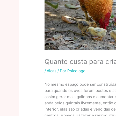
Quanto custa para cria
/
dicas
/ Por
Psicologo
No mesmo espaço pode ser construída
para quando os ovos forem postos e se
assim gerar mais galinhas e aumentar o 
anda pelos quintais livremente, então 
interior, elas são criadas e vendidas d
centros urbanos irá fazer é reproduz