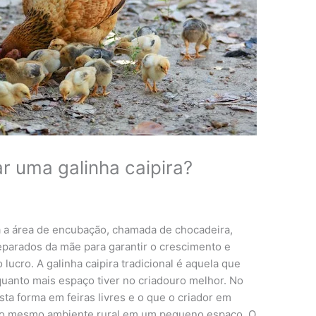
r uma galinha caipira?
 a área de encubação, chamada de chocadeira,
parados da mãe para garantir o crescimento e
lucro. A galinha caipira tradicional é aquela que
quanto mais espaço tiver no criadouro melhor. No
esta forma em feiras livres e o que o criador em
ir o mesmo ambiente rural em um pequeno espaço. O