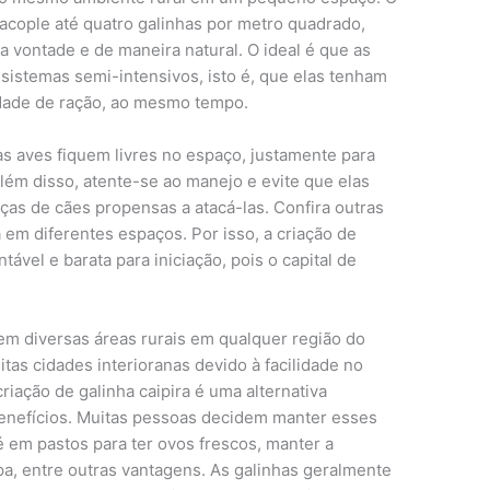
acople até quatro galinhas por metro quadrado,
a vontade e de maneira natural. O ideal é que as
sistemas semi-intensivos, isto é, que elas tenham
lidade de ração, ao mesmo tempo.
as aves fiquem livres no espaço, justamente para
lém disso, atente-se ao manejo e evite que elas
as de cães propensas a atacá-las. Confira outras
a em diferentes espaços. Por isso, a criação de
tável e barata para iniciação, pois o capital de
em diversas áreas rurais em qualquer região do
as cidades interioranas devido à facilidade no
iação de galinha caipira é uma alternativa
benefícios. Muitas pessoas decidem manter esses
té em pastos para ter ovos frescos, manter a
a, entre outras vantagens. As galinhas geralmente