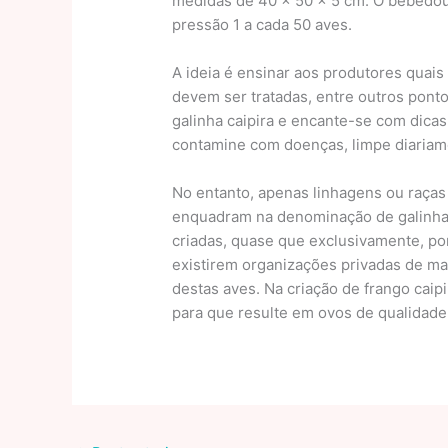
medidas de 40 x 50 x 5 cm. O bebedouro
pressão 1 a cada 50 aves.
A ideia é ensinar aos produtores quai
devem ser tratadas, entre outros ponto
galinha caipira e encante-se com dicas
contamine com doenças, limpe diariam
No entanto, apenas linhagens ou raças 
enquadram na denominação de galinha c
criadas, quase que exclusivamente, por 
existirem organizações privadas de m
destas aves. Na criação de frango cai
para que resulte em ovos de qualidade