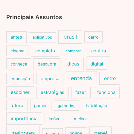
Principais Assuntos
brasil
antes
carro
aplicativos
cinema
completo
confira
comprar
dicas
conheça
descubra
digital
entenda
entre
educação
empresa
escolher
estratégias
fazer
funciona
futuro
games
habilitação
gathering
importância
imóveis
melhor
melhores
papel
online
mundo