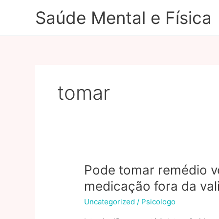
Ir
Saúde Mental e Física
para
o
conteúdo
tomar
Pode tomar remédio v
medicação fora da val
Uncategorized
/
Psicologo