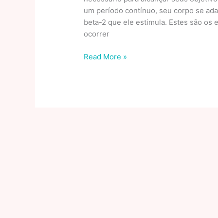
um período contínuo, seu corpo se ada
beta-2 que ele estimula. Estes são os 
ocorrer
Quantos
Read More »
ml
por
dia
tem
que
tomar
de
clembuterol?