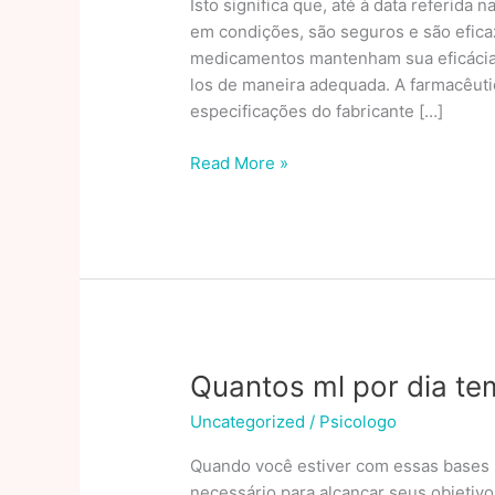
Isto significa que, até à data referida
em condições, são seguros e são efica
medicamentos mantenham sua eficácia 
los de maneira adequada. A farmacêutic
especificações do fabricante […]
Pode
Read More »
tomar
remédio
vencido?
Entenda
os
riscos
da
medicação
Quantos ml por dia te
fora
Uncategorized
/
Psicologo
da
validade
Quando você estiver com essas bases sól
necessário para alcançar seus objetiv