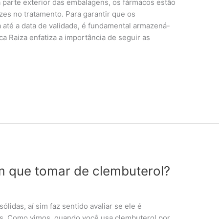
 na parte exterior das embalagens, os fármacos estão
zes no tratamento. Para garantir que os
até a data de validade, é fundamental armazená-
a Raiza enfatiza a importância de seguir as
m que tomar de clembuterol?
idas, aí sim faz sentido avaliar se ele é
os. Como vimos, quando você usa clembuterol por