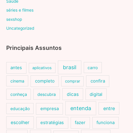
Saúde
séries e filmes
sexshop
Uncategorized
Principais Assuntos
brasil
antes
carro
aplicativos
cinema
completo
confira
comprar
dicas
conheça
descubra
digital
entenda
entre
educação
empresa
escolher
estratégias
fazer
funciona