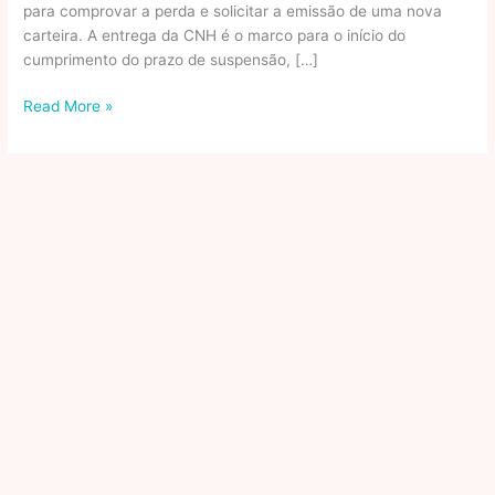
para comprovar a perda e solicitar a emissão de uma nova
carteira. A entrega da CNH é o marco para o início do
cumprimento do prazo de suspensão, […]
Veja
Read More »
doenças
que
podem
impedir
de
forma
temporária
ou
definitiva
a
emissão
da
CNH