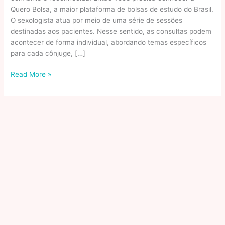
Quero Bolsa, a maior plataforma de bolsas de estudo do Brasil.
O sexologista atua por meio de uma série de sessões
destinadas aos pacientes. Nesse sentido, as consultas podem
acontecer de forma individual, abordando temas específicos
para cada cônjuge, […]
A
Read More »
educação
sexual
e
o
papel
do
educador:
reflexões
a
partir
de
um
contexto