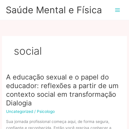
Ir
Saúde Mental e Física
para
o
conteúdo
social
A educação sexual e o papel do
educador: reflexões a partir de um
contexto social em transformação
Dialogia
Uncategorized
/
Psicologo
Sua jornada profissional começa aqui, de forma segura,
confiante e reconhecida. Então você precisa conhecer a