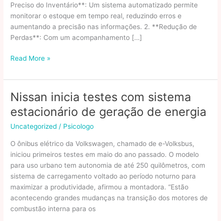
Preciso do Inventário**: Um sistema automatizado permite
monitorar o estoque em tempo real, reduzindo erros e
aumentando a precisão nas informações. 2. **Redução de
Perdas**: Com um acompanhamento […]
Benefícios
Read More »
de
um
Sistema
Nissan inicia testes com sistema
de
estacionário de geração de energia
Buffet
para
Uncategorized
/
Psicologo
a
O ônibus elétrico da Volkswagen, chamado de e-Volksbus,
Gestão
iniciou primeiros testes em maio do ano passado. O modelo
de
para uso urbano tem autonomia de até 250 quilômetros, com
Estoque
sistema de carregamento voltado ao período noturno para
Buffet
maximizar a produtividade, afirmou a montadora. “Estão
Mais
acontecendo grandes mudanças na transição dos motores de
combustão interna para os