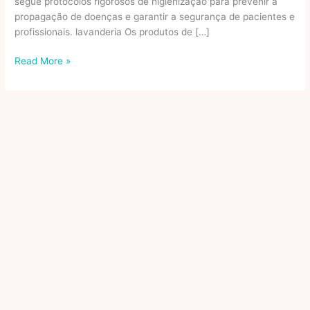
segue protocolos rigorosos de higienização para prevenir a
propagação de doenças e garantir a segurança de pacientes e
profissionais. lavanderia Os produtos de […]
O
Read More »
Que
São
Serviços
De
Limpeza?
Benefícios,
Tipos
E
Importância