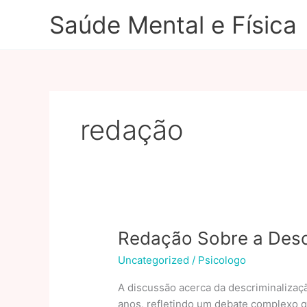
Ir
Saúde Mental e Física
para
o
conteúdo
redação
Redação Sobre a Desc
Uncategorized
/
Psicologo
A discussão acerca da descriminalizaç
anos, refletindo um debate complexo q