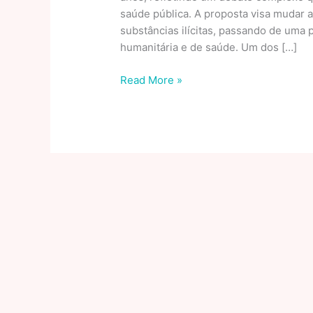
saúde pública. A proposta visa mudar 
substâncias ilícitas, passando de uma 
humanitária e de saúde. Um dos […]
Redação
Read More »
Sobre
a
Descriminalização
das
Drogas