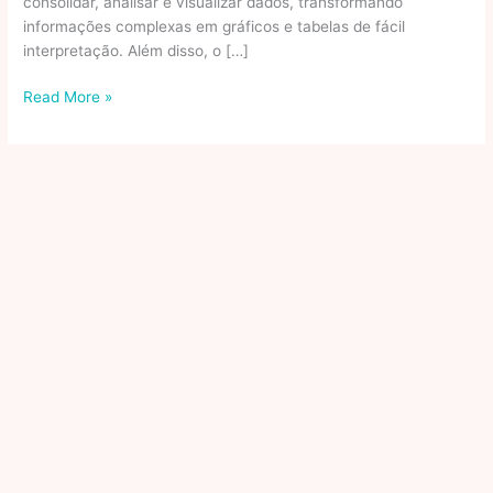
consolidar, analisar e visualizar dados, transformando
informações complexas em gráficos e tabelas de fácil
interpretação. Além disso, o […]
Aprenda
Read More »
Python
do
zero:
Guia
completo
para
iniciantes
2024