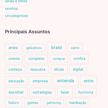
séries e filmes
sexshop
Uncategorized
Principais Assuntos
brasil
antes
carro
aplicativos
cinema
completo
confira
comprar
dicas
conheça
descubra
digital
entenda
entre
educação
empresa
escolher
estratégias
fazer
funciona
futuro
games
habilitação
gathering