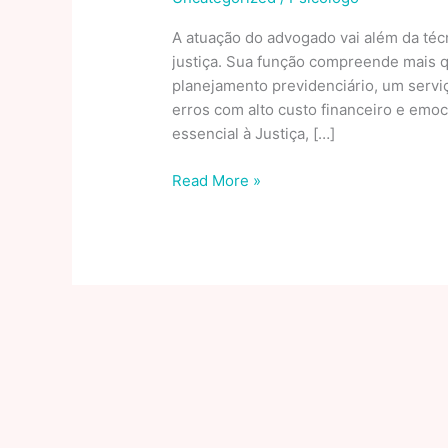
A atuação do advogado vai além da té
justiça. Sua função compreende mais q
planejamento previdenciário, um serviç
erros com alto custo financeiro e emoc
essencial à Justiça, […]
A
Read More »
defesa
das
prerrogativas
da
advocacia
e
o
papel
da
OAB
diante