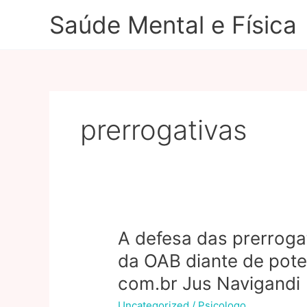
Ir
Saúde Mental e Física
para
o
conteúdo
prerrogativas
A defesa das prerroga
da OAB diante de pote
com.br Jus Navigandi
Uncategorized
/
Psicologo