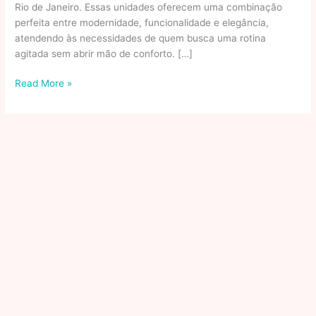
Rio de Janeiro. Essas unidades oferecem uma combinação
perfeita entre modernidade, funcionalidade e elegância,
atendendo às necessidades de quem busca uma rotina
agitada sem abrir mão de conforto. […]
Como
Read More »
Viver
Com
Conforto
E
Praticidade
Em
Studios
Premium
No
Leblon