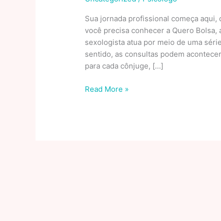
Sua jornada profissional começa aqui, 
você precisa conhecer a Quero Bolsa, a
sexologista atua por meio de uma séri
sentido, as consultas podem acontecer
para cada cônjuge, […]
A
Read More »
educação
sexual
e
o
papel
do
educador:
reflexões
a
partir
de