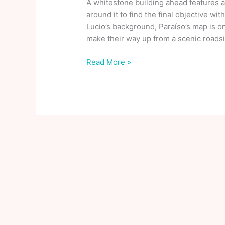
A whitestone building ahead features a 
around it to find the final objective wi
Lucio’s background, Paraíso’s map is o
make their way up from a scenic roads
Tips
Read More »
and
strategies
to
help
you
master
every
‘Overwatch’
hero