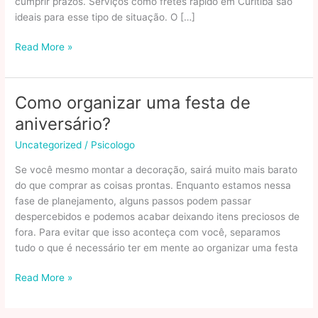
cumprir prazos. Serviços como fretes rápido em Curitiba são
ideais para esse tipo de situação. O […]
Mudança
Read More »
Rápida:
Como
Organizar
Como organizar uma festa de
Tudo
aniversário?
Em
Um
Uncategorized
/
Psicologo
Único
Se você mesmo montar a decoração, sairá muito mais barato
Dia
do que comprar as coisas prontas. Enquanto estamos nessa
fase de planejamento, alguns passos podem passar
despercebidos e podemos acabar deixando itens preciosos de
fora. Para evitar que isso aconteça com você, separamos
tudo o que é necessário ter em mente ao organizar uma festa
Como
Read More »
organizar
uma