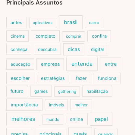
Principais Assuntos
brasil
antes
carro
aplicativos
cinema
completo
confira
comprar
dicas
conheça
descubra
digital
entenda
entre
educação
empresa
escolher
estratégias
fazer
funciona
futuro
games
habilitação
gathering
importância
imóveis
melhor
melhores
papel
online
mundo
quais
precisa
principais
quando