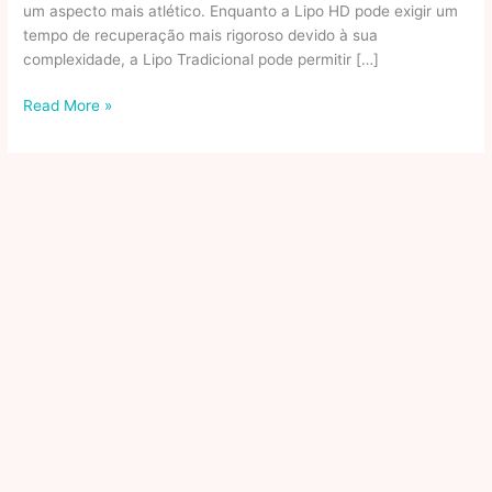
um aspecto mais atlético. Enquanto a Lipo HD pode exigir um
tempo de recuperação mais rigoroso devido à sua
complexidade, a Lipo Tradicional pode permitir […]
A
Read More »
evolução
da
lipoescultura:
tecnologia
avançada
e
resultados
naturais