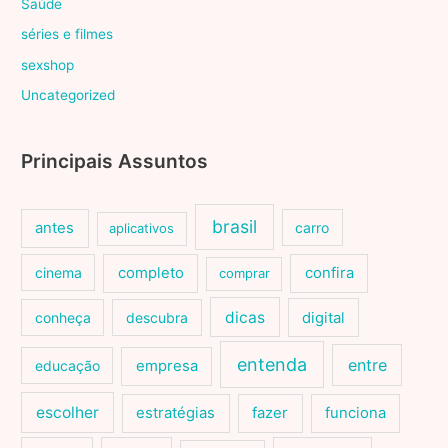
Saúde
séries e filmes
sexshop
Uncategorized
Principais Assuntos
brasil
antes
carro
aplicativos
cinema
completo
confira
comprar
dicas
conheça
descubra
digital
entenda
entre
educação
empresa
escolher
estratégias
fazer
funciona