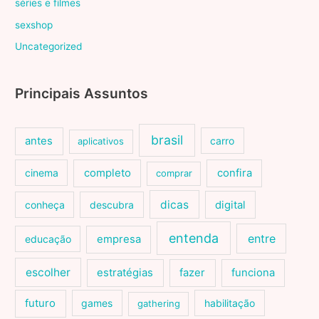
séries e filmes
sexshop
Uncategorized
Principais Assuntos
brasil
antes
carro
aplicativos
cinema
completo
confira
comprar
dicas
conheça
descubra
digital
entenda
entre
educação
empresa
escolher
estratégias
fazer
funciona
futuro
games
habilitação
gathering