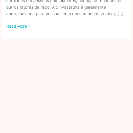
cardíacas em pessoas com diabetes, doença coronariana ou
outros fatores de risco. A Sinvastatina é geralmente
contraindicada para pessoas com doença hepática ativa, […]
Sinvastatina:
Read More »
Guia
Completo
Sobre
o
Medicamento
para
Colesterol