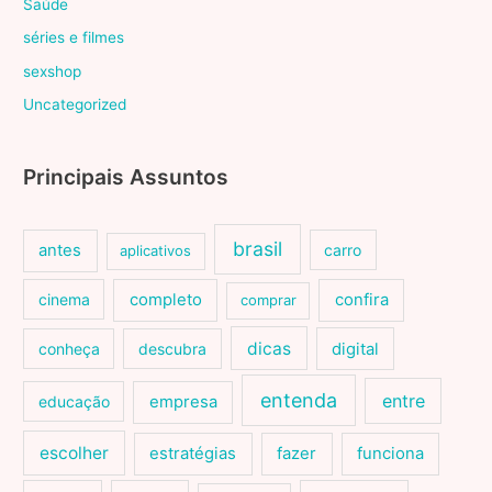
Saúde
séries e filmes
sexshop
Uncategorized
Principais Assuntos
brasil
antes
carro
aplicativos
cinema
completo
confira
comprar
dicas
conheça
descubra
digital
entenda
entre
educação
empresa
escolher
estratégias
fazer
funciona