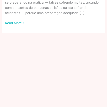
se preparando na prática — talvez sofrendo multas, arcando
com consertos de pequenas colisões ou até sofrendo
acidentes — porque uma preparação adequada […]
Senatran
Read More »
publica
manual
com
novas
regras
para
CNH
e
retira
baliza
da
prova
prática