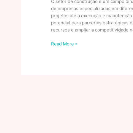
O setor de construção é um campo din
de empresas especializadas em difere
projetos até a execução e manutenção.
potencial para parcerias estratégicas 
recursos e ampliar a competitividade n
Empresas
Read More »
Ligadas
À
Construção:
Como
Identificar
Potenciais
Parcerias