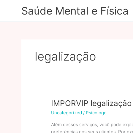
Ir
Saúde Mental e Física
para
o
conteúdo
legalização
IMPORVIP legalização 
Uncategorized
/
Psicologo
Além desses serviços, você pode expl
preferências dos seus clientes. Por e