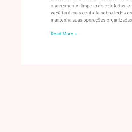
enceramento, limpeza de estofados, e
você terá mais controle sobre todos o
mantenha suas operações organizadas e
IMPORVIP
Read More »
legalização
de
veículos