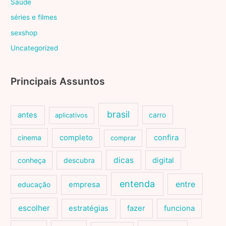
Saúde
séries e filmes
sexshop
Uncategorized
Principais Assuntos
brasil
antes
carro
aplicativos
cinema
completo
confira
comprar
dicas
conheça
descubra
digital
entenda
entre
educação
empresa
escolher
estratégias
fazer
funciona