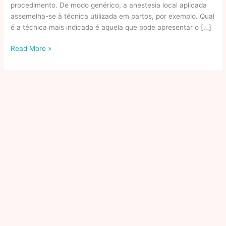
procedimento. De modo genérico, a anestesia local aplicada
assemelha-se à técnica utilizada em partos, por exemplo. Qual
é a técnica mais indicada é aquela que pode apresentar o […]
Lipo
Read More »
a
laser
é
mais
segura?
Pioneiro
na
técnica,
Wendell
Uguetto
explica
ISTOÉ
Independente