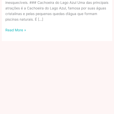
inesquecíveis. ### Cachoeira do Lago Azul Uma das principais
atrações é a Cachoeira do Lago Azul, famosa por suas águas
cristalinas e pelas pequenas quedas d’água que formam
piscinas naturais. É […]
Atrações
Read More »
e
cachoeiras
da
Lapinha
da
Serra:
Lugares
Para
Viajar
E
Curtir
A
Natureza