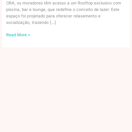
ORA, os moradores têm acesso a um Rooftop exclusivo com
piscina, bar e lounge, que redefine o conceito de lazer. Este
espaço foi projetado para oferecer relaxamento e
socialização, trazendo […]
Descubra
Read More »
os
Melhores
Lançamentos
de
Studios
no
Centro
do
Rio