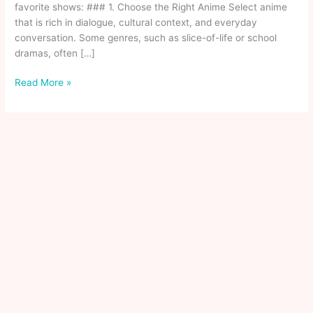
favorite shows: ### 1. Choose the Right Anime Select anime
that is rich in dialogue, cultural context, and everyday
conversation. Some genres, such as slice-of-life or school
dramas, often […]
How
Read More »
To
Learn
Japanese
Through
Anime
Plus
The
Best
Shows
To
Watch