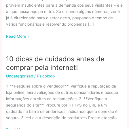
provem insuficientes para a demanda dos seus visitantes – e é
aí que nossa equipe entra. Só clicando alguns números, você
já é direcionado para o setor certo, poupando o tempo de
vários funcionários e resolvendo problemas […]
Como
Read More »
mandar
mensagens
de
10 dicas de cuidados antes de
celular
comprar pela internet!
quando
não
Uncategorized
/
Psicologo
há
1. **Pesquise sobre o vendedor**: Verifique a reputação da
cobertura
loja online, leia avaliações de outros consumidores e busque
nem
informações em sites de reclamações. 2. **Verifique a
internet
segurança do site**: Procure por HTTPS no URL e um
notícias
cadeado na barra de endereços, indicando que a conexão é
em
segura. 3. **Leia a descrição do produto**: Preste atenção
Tecnologia
e