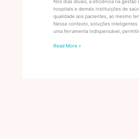
Nos dias atuais, a eficiência na gestão
hospitais e demais instituições de sa
qualidade aos pacientes, ao mesmo te
Nesse contexto, soluções inteligentes
uma ferramenta indispensável, permiti
Soluções
Read More »
Inteligentes
Para
Gestão
De
Consultas
E
Horários