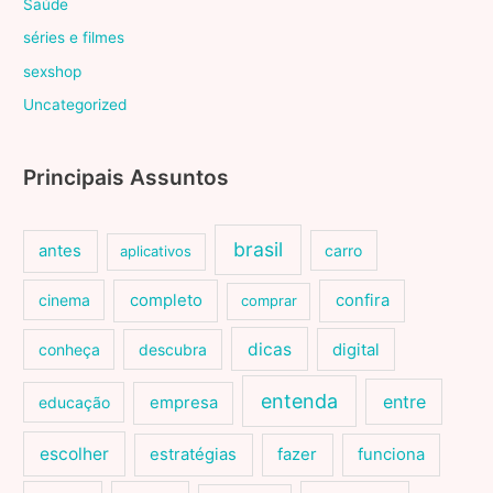
Saúde
séries e filmes
sexshop
Uncategorized
Principais Assuntos
brasil
antes
carro
aplicativos
cinema
completo
confira
comprar
dicas
conheça
descubra
digital
entenda
entre
educação
empresa
escolher
estratégias
fazer
funciona