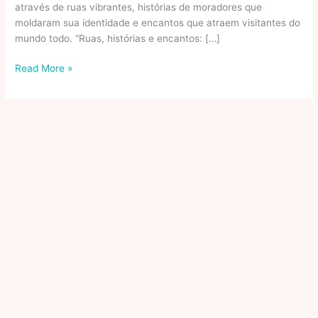
através de ruas vibrantes, histórias de moradores que
moldaram sua identidade e encantos que atraem visitantes do
mundo todo. “Ruas, histórias e encantos: […]
Ruas,
Read More »
Histórias
E
Encantos:
Explorando
A
Alma
Autêntica
De
Ipanema