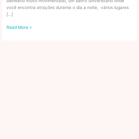
balneário muito movimentado, um bairro universitário onde
você encontra atrações durante o dia a noite, vários lugares
[…]
Praia
Read More »
de
Guriri:
O
Destino
Mais
Conhecido
de
São
Mateus