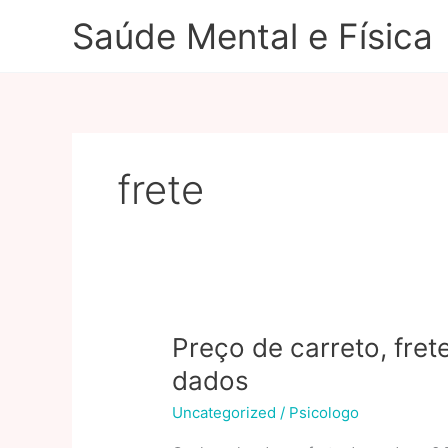
Ir
Saúde Mental e Física
para
o
conteúdo
frete
Preço de carreto, fr
dados
Uncategorized
/
Psicologo