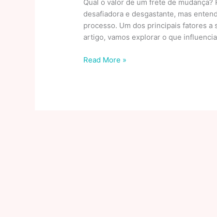
Qual o valor de um frete de mudança?
desafiadora e desgastante, mas entende
processo. Um dos principais fatores a 
artigo, vamos explorar o que influenci
Preço
Read More »
de
carreto,
frete
e
mudança
baseado
em
dados