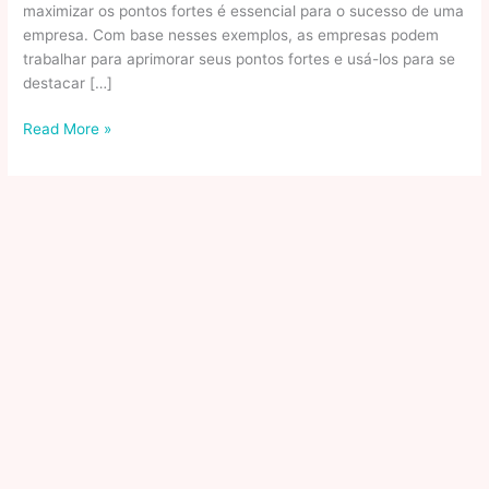
maximizar os pontos fortes é essencial para o sucesso de uma
empresa. Com base nesses exemplos, as empresas podem
trabalhar para aprimorar seus pontos fortes e usá-los para se
destacar […]
Pontos
Read More »
fortes
e
fracos
dos
alunos:
como
identificá-
los
por
meio
das
avaliações
escolares