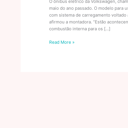
O ônibus elétrico da Volkswagen, cham
maio do ano passado. O modelo para u
com sistema de carregamento voltado a
afirmou a montadora. “Estão acontece
combustão interna para os […]
Nissan
Read More »
inicia
testes
com
sistema
estacionário
de
geração
de
energia