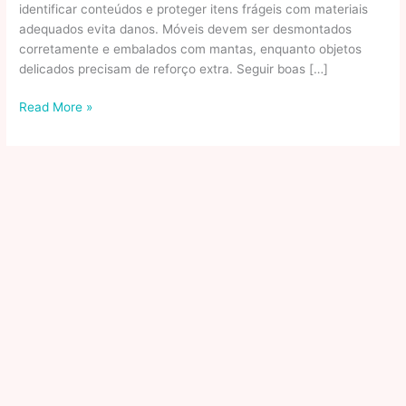
identificar conteúdos e proteger itens frágeis com materiais
adequados evita danos. Móveis devem ser desmontados
corretamente e embalados com mantas, enquanto objetos
delicados precisam de reforço extra. Seguir boas […]
Boas
Read More »
Práticas
Para
Embalar
E
Proteger
Seus
Bens
Durante
A
Mudança