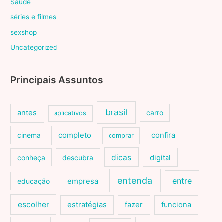
Saúde
séries e filmes
sexshop
Uncategorized
Principais Assuntos
brasil
antes
carro
aplicativos
cinema
completo
confira
comprar
dicas
conheça
descubra
digital
entenda
entre
educação
empresa
escolher
estratégias
fazer
funciona