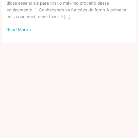
dicas essenciais para tirar o máximo proveito desse
equipamento. 1. Conhecendo as funções do forno A primeira
coisa que você deve fazer é […]
Como
Read More »
usar
o
forno
elétrico?
Tudo
o
que
você
precisa
saber
sobre
o
aparelho