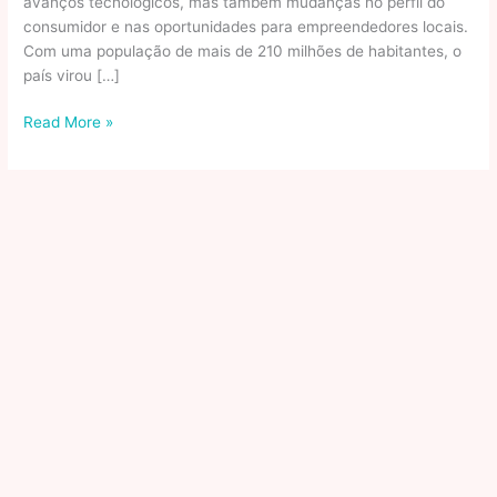
avanços tecnológicos, mas também mudanças no perfil do
consumidor e nas oportunidades para empreendedores locais.
Com uma população de mais de 210 milhões de habitantes, o
país virou […]
O
Read More »
Crescimento
Do
Ecossistema
De
Aplicativos
Móveis
No
Brasil