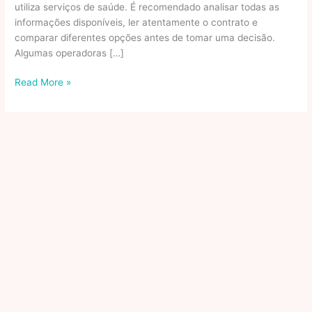
utiliza serviços de saúde. É recomendado analisar todas as
informações disponíveis, ler atentamente o contrato e
comparar diferentes opções antes de tomar uma decisão.
Algumas operadoras […]
Vale
Read More »
a
pena
manter
um
plano
de
saúde?
Saiba
o
que
levar
em
conta
na
decisão