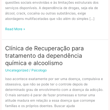
questões sociais envolvidas e às limitações estruturais dos
serviços disponíveis. A dependência de drogas, seja ela de
álcool, crack, cocaína ou outras substâncias, exige
abordagens multifacetadas que vão além do simples […]
Os
Read More »
Principais
Desafios
No
Clínica de Recuperação para
Tratamento
tratamento da dependência
Da
Dependência
química e alcoolismo
Química
Uncategorized
/
Psicologo
No
Brasil
Isso acontece exatamente por ser uma doença, compulsiva e
obsessiva, que não se pode ter o controle depois de
determinado grau de envolvimento com a doença da adicção.
O mais sensato é parar de fazer promessas e tomar uma
atitude madura em relação a essa doença que corrompe
famílias e os próprios doentes. Buscar ajuda