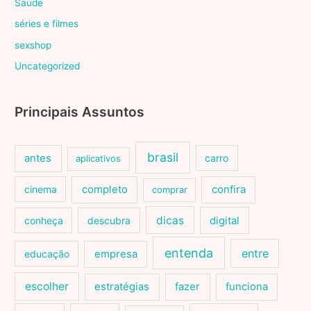
Saúde
séries e filmes
sexshop
Uncategorized
Principais Assuntos
brasil
antes
carro
aplicativos
cinema
completo
confira
comprar
dicas
conheça
descubra
digital
entenda
entre
educação
empresa
escolher
estratégias
fazer
funciona