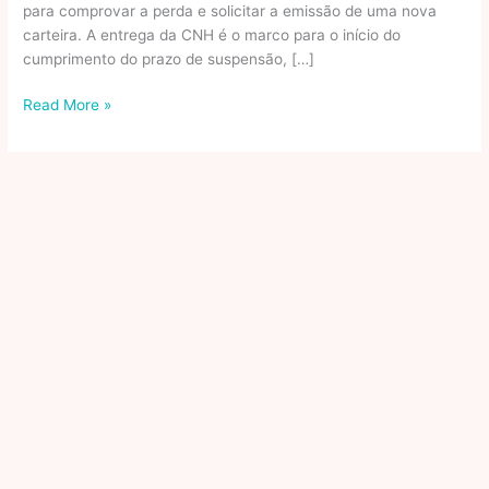
para comprovar a perda e solicitar a emissão de uma nova
carteira. A entrega da CNH é o marco para o início do
cumprimento do prazo de suspensão, […]
Veja
Read More »
doenças
que
podem
impedir
de
forma
temporária
ou
definitiva
a
emissão
da
CNH