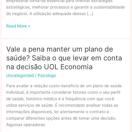
empresarial torna-se essencial para orientar estratégias
estratégicas, melhorar processos e garantir a sustentabilidade
do negócio. A utilização adequada dessas […]
O
Read More »
Papel
Dos
Dados
Vale a pena manter um plano de
Oficiais
saúde? Saiba o que levar em conta
Na
Tomada
na decisão UOL Economia
De
Uncategorized
/
Psicologo
Decisão
Empresarial
Para avaliar a relação custo-benefício de um plano de saúde
individual, é importante considerar fatores como o seu perfil
de saúde, histórico médico e a frequência com que você
utiliza serviços de saúde. É recomendado analisar todas as
informações disponíveis, ler atentamente o contrato e
comparar diferentes opções antes de tomar uma decisão.
Algumas operadoras