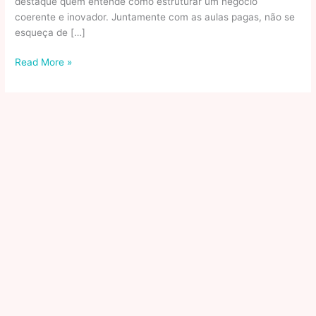
destaque quem entende como estruturar um negócio
coerente e inovador. Juntamente com as aulas pagas, não se
esqueça de […]
Como
Read More »
criar
um
curso
online
de
alto
nível
em
10
dicas