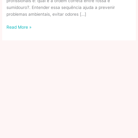
profissionais é: qual é a ordem correta entre fossa e
sumidouro?. Entender essa sequência ajuda a prevenir
problemas ambientais, evitar odores […]
Qual
Read More »
É
A
Ordem
Correta
Entre
Fossa
E
Sumidouro?