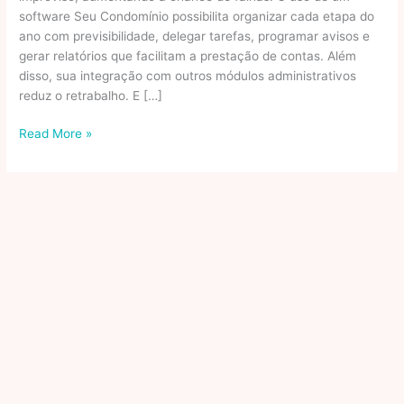
software Seu Condomínio possibilita organizar cada etapa do
ano com previsibilidade, delegar tarefas, programar avisos e
gerar relatórios que facilitam a prestação de contas. Além
disso, sua integração com outros módulos administrativos
reduz o retrabalho. E […]
Planejamento
Read More »
em
dia:
por
que
o
cronograma
digital
melhora
a
convivência
condominial
Seu
Condomínio